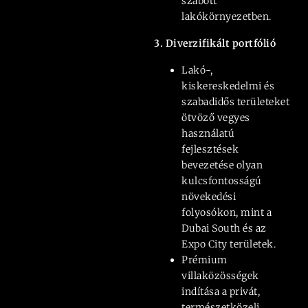
szabott
lakókörnyezetben.
3. Diverzifikált portfólió
Lakó-,
kiskereskedelmi és
szabadidős területeket
ötvöző vegyes
használatú
fejlesztések
bevezetése olyan
kulcsfontosságú
növekedési
folyosókon, mint a
Dubai South és az
Expo City területek.
Prémium
villaközösségek
indítása a privát,
természetközeli