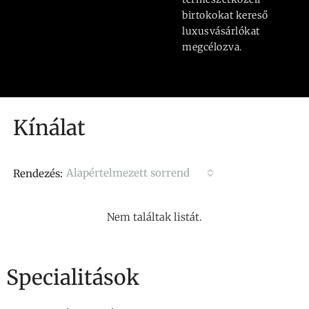
birtokokat kereső
luxusvásárlókat
megcélozva.
Kínálat
Alapértelmezett sorrend
Rendezés:
Nem találtak listát.
Specialitások