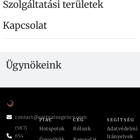
Szolgáltatási területek
Kapcsolat
Ügynökeink
contact@eastgateagency.com
PIAC
CÉG
SEGÍTSÉG
(987)
Hotspotok
Rólunk
Adatvédelmi
654
Irányelvek
Ügynökök
Kapcsolat