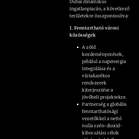
Dubai dinamikus
ingatlanpiacán, a következő
területekre összpontosítva:
1. Fenntartható városi
közösségek
A zöld
kezdeményezések,
például a napenergia
integrálása és a
víztakarékos
rendszerek
kiterjesztése a
jövőbeli projektekre.
Partnerség a globális
fenntarthatósági
vezetőkkel a nettó
nulla szén-dioxid-
kibocsátási célok