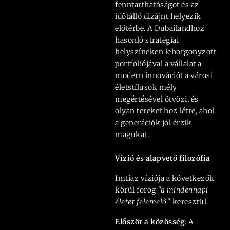
fenntarthatóságot és az
időtálló dizájnt helyezik
előtérbe. A Dubailandhoz
hasonló stratégiai
helyszíneken lehorgonyzott
portfóliójával a vállalat a
modern innovációt a városi
életstílusok mély
megértésével ötvözi, és
olyan tereket hoz létre, ahol
a generációk jól érzik
magukat.
Vízió és alapvető filozófia
Imtiaz víziója a következők
körül forog
"a mindennapi
életet felemelő"
keresztül:
Először a közösség
: A