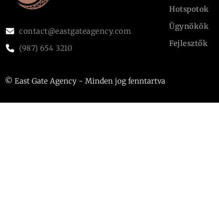
Hotspotok
Ügynökök
contact@eastgateagency.com
Fejlesztők
(987) 654 3210
© East Gate Agency - Minden jog fenntartva