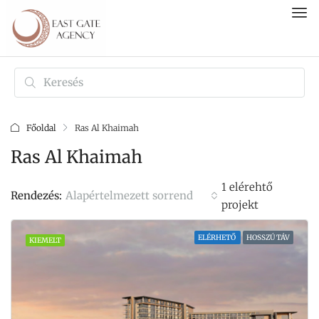
Főoldal
Ras Al Khaimah
Ras Al Khaimah
1 elérehtő
Alapértelmezett sorrend
Rendezés:
projekt
ELÉRHETŐ
HOSSZÚ TÁV
KIEMELT