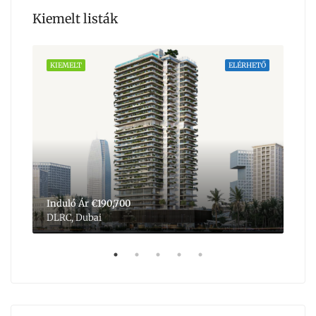
Kiemelt listák
HETŐ
KIEMELT
ELÉRHETŐ
KIE
Induló Ár
€190,700
Ind
DLRC, Dubai
Dub