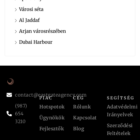
Városi séta
Al Jaddaf
Arjan városrészében
Dubai Harbour
contact@eastgateagency.com
PIAC
CÉG
SEGÍTSÉG
(987)
Hotspotok
Rólunk
Adatvédelmi
654
Irányelvek
Ügynökök
Kapcsolat
3210
Szerződési
Fejlesztők
Blog
Feltételek