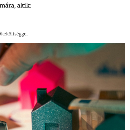
ámára, akik:
őkeköltséggel