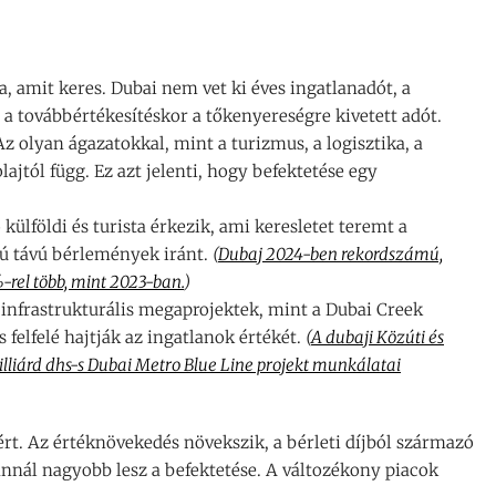
, amit keres. Dubai nem vet ki éves ingatlanadót, a
a továbbértékesítéskor a tőkenyereségre kivetett adót.
z olyan ágazatokkal, mint a turizmus, a logisztika, a
ajtól függ. Ez azt jelenti, hogy befektetése egy
külföldi és turista érkezik, ami keresletet teremt a
zú távú bérlemények iránt.
(
Dubaj 2024-ben rekordszámú,
-rel több, mint 2023-ban.
)
infrastrukturális megaprojektek, mint a Dubai Creek
 felfelé hajtják az ingatlanok értékét.
(
A dubaji Közúti és
lliárd dhs-s Dubai Metro Blue Line projekt munkálatai
t. Az értéknövekedés növekszik, a bérleti díjból származó
annál nagyobb lesz a befektetése. A változékony piacok