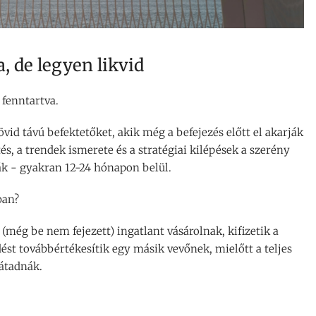
a, de legyen likvid
fenntartva.
vid távú befektetőket, akik még a befejezés előtt el akarják
és, a trendek ismerete és a stratégiai kilépések a szerény
ák - gyakran 12-24 hónapon belül.
ban?
 (még be nem fejezett) ingatlant vásárolnak, kifizetik a
dést továbbértékesítik egy másik vevőnek, mielőtt a teljes
 átadnák.