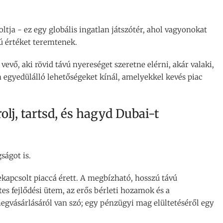
tja - ez egy globális ingatlan játszótér, ahol vagyonokat
vú értéket teremtenek.
vevő, aki rövid távú nyereséget szeretne elérni, akár valaki,
 egyedülálló lehetőségeket kínál, amelyekkel kevés piac
lj, tartsd, és hagyd Dubai-t
ságot is.
zekapcsolt piaccá érett. A megbízható, hosszú távú
es fejlődési ütem, az erős bérleti hozamok és a
egvásárlásáról van szó; egy pénzügyi mag elültetéséről egy