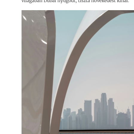
világában Dubai nyugodt, tiszta növekedést kínál.