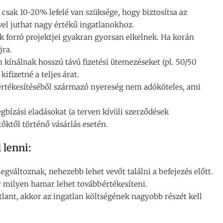
 csak 10-20% lefelé van szüksége, hogy biztosítsa az
vel juthat nagy értékű ingatlanokhoz.
ők forró projektjei gyakran gyorsan elkelnek. Ha korán
jra.
 kínálnak hosszú távú fizetési ütemezéseket (pl. 50/50
kifizetné a teljes árat.
rtékesítéséből származó nyereség nem adóköteles, ami
bízási eladásokat (a terven kívüli szerződések
tőktől történő vásárlás esetén.
 lenni:
egváltoznak, nehezebb lehet vevőt találni a befejezés előtt.
y milyen hamar lehet továbbértékesíteni.
atlant, akkor az ingatlan költségének nagyobb részét kell