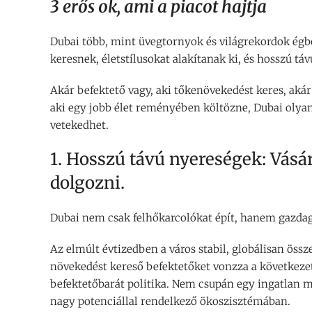
3 erős ok, ami a piacot hajtja
Dubai több, mint üvegtornyok és világrekordok égbol
keresnek, életstílusokat alakítanak ki, és hosszú tá
Akár befektető vagy, aki tőkenövekedést keres, akár 
aki egy jobb élet reményében költözne, Dubai olyan
vetekedhet.
1. Hosszú távú nyereségek: Vásáro
dolgozni.
Dubai nem csak felhőkarcolókat épít, hanem gazdag
Az elmúlt évtizedben a város stabil, globálisan öss
növekedést kereső befektetőket vonzza a következet
befektetőbarát politika. Nem csupán egy ingatlan m
nagy potenciállal rendelkező ökoszisztémában.