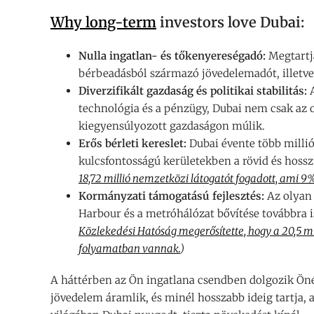
Why long-term
investors love Dubai:
Nulla ingatlan- és tőkenyereségadó:
Megtartja
bérbeadásból származó jövedelemadót, illetve 
Diverzifikált gazdaság és politikai stabilitás:
A
technológia és a pénzügy, Dubai nem csak az ol
kiegyensúlyozott gazdaságon múlik.
Erős bérleti kereslet:
Dubai évente több millió 
kulcsfontosságú kerületekben a rövid és hoss
18,72 millió nemzetközi látogatót fogadott, ami 9%
Kormányzati támogatású fejlesztés:
Az olyan 
Harbour és a metróhálózat bővítése továbbra is
Közlekedési Hatóság megerősítette, hogy a 20,5 mi
folyamatban vannak.
)
A háttérben az Ön ingatlana csendben dolgozik Önér
jövedelem áramlik, és minél hosszabb ideig tartja, 