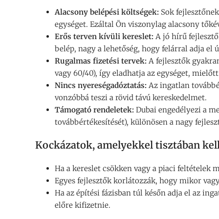
Alacsony belépési költségek:
Sok fejlesztőnek
egységet. Ezáltal Ön viszonylag alacsony tőké
Erős terven kívüli kereslet:
A jó hírű fejleszt
belép, nagy a lehetőség, hogy felárral adja el ú
Rugalmas fizetési tervek:
A fejlesztők gyakran
vagy 60/40), így eladhatja az egységet, mielőtt 
Nincs nyereségadóztatás:
Az ingatlan továbbé
vonzóbbá teszi a rövid távú kereskedelmet.
Támogató rendeletek:
Dubai engedélyezi a meg
továbbértékesítését), különösen a nagy fejlesz
Kockázatok, amelyekkel tisztában kell
Ha a kereslet csökken vagy a piaci feltételek m
Egyes fejlesztők korlátozzák, hogy mikor vag
Ha az építési fázisban túl későn adja el az ing
előre kifizetnie.