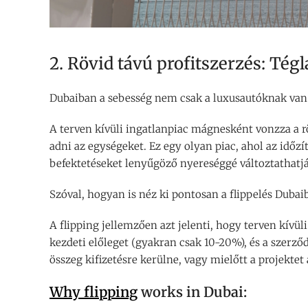
2. Rövid távú profitszerzés: Tégl
Dubaiban a sebesség nem csak a luxusautóknak van 
A terven kívüli ingatlanpiac mágnesként vonzza a rö
adni az egységeket. Ez egy olyan piac, ahol az időzít
befektetéseket lenyűgöző nyereséggé változtathatj
Szóval, hogyan is néz ki pontosan a flippelés Dubai
A flipping jellemzően azt jelenti, hogy terven kívüli
kezdeti előleget (gyakran csak 10-20%), és a szerző
összeg kifizetésre kerülne, vagy mielőtt a projektet
Why flipping
works in Dubai: