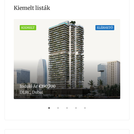
Kiemelt listák
HETŐ
KIEMELT
ELÉRHETŐ
KIE
Induló Ár
€190,700
Ind
DLRC, Dubai
Dub