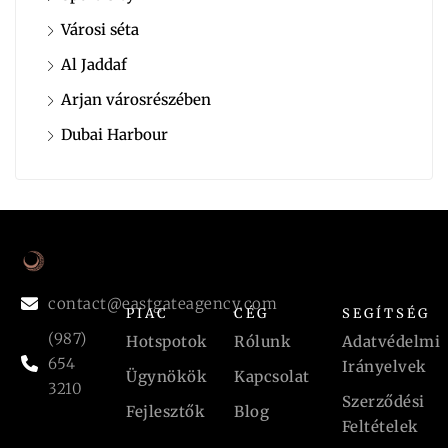
Városi séta
Al Jaddaf
Arjan városrészében
Dubai Harbour
contact@eastgateagency.com
PIAC
CÉG
SEGÍTSÉG
(987)
Hotspotok
Rólunk
Adatvédelmi
654
Irányelvek
Ügynökök
Kapcsolat
3210
Szerződési
Fejlesztők
Blog
Feltételek