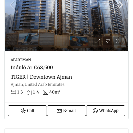
APARTMAN
Induló Ár
€68,500
TIGER | Downtown Ajman
Ajman, United Arab Emirates
1-3
1-4
40m²
Call
E-mail
WhatsApp