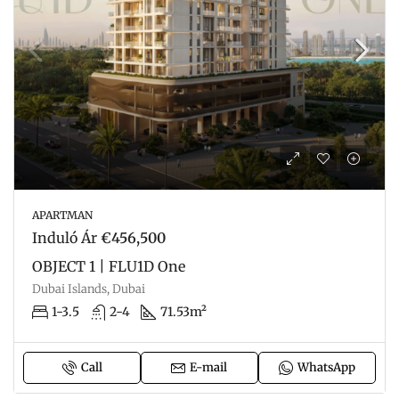
APARTMAN
Induló Ár
€456,500
OBJECT 1 | FLU1D One
Dubai Islands, Dubai
1-3.5
2-4
71.53m²
Call
E-mail
WhatsApp