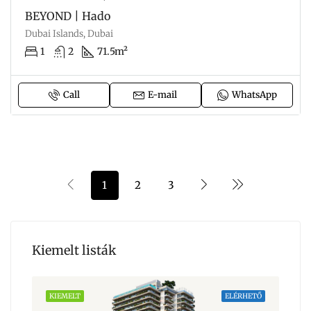
BEYOND | Hado
Dubai Islands, Dubai
1
2
71.5m²
Call
E-mail
WhatsApp
1
2
3
Kiemelt listák
HETŐ
KIEMELT
ELÉRHETŐ
KIE