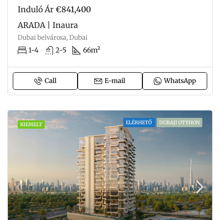
Induló Ár
€841,400
ARADA | Inaura
Dubai belvárosa, Dubai
1-4
2-5
66m²
Call
E-mail
WhatsApp
ELÉRHETŐ
DUBAJI OTTHON
KIEMELT