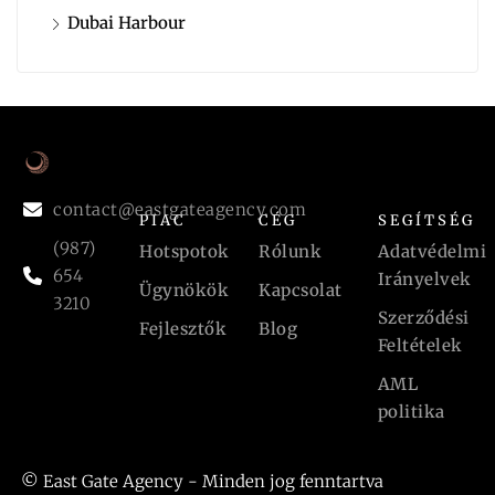
Dubai Harbour
contact@eastgateagency.com
PIAC
CÉG
SEGÍTSÉG
(987)
Hotspotok
Rólunk
Adatvédelmi
654
Irányelvek
Ügynökök
Kapcsolat
3210
Szerződési
Fejlesztők
Blog
Feltételek
AML
politika
© East Gate Agency - Minden jog fenntartva