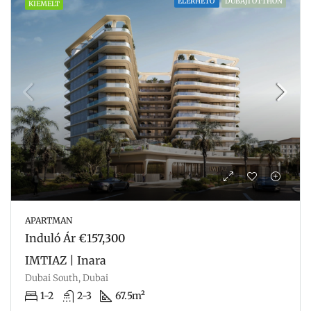
ELÉRHETŐ
DUBAJI OTTHON
KIEMELT
APARTMAN
Induló Ár
€157,300
IMTIAZ | Inara
Dubai South, Dubai
1-2
2-3
67.5m²