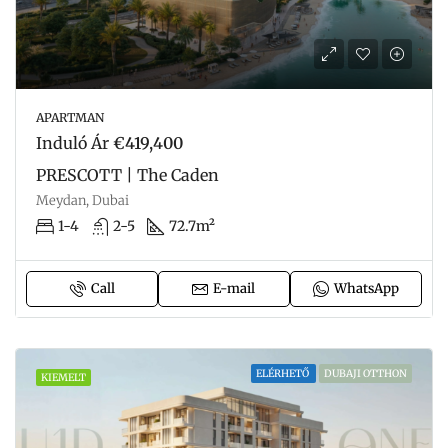
APARTMAN
Induló Ár
€419,400
PRESCOTT | The Caden
Meydan, Dubai
1-4
2-5
72.7m²
Call
E-mail
WhatsApp
ELÉRHETŐ
DUBAJI OTTHON
KIEMELT