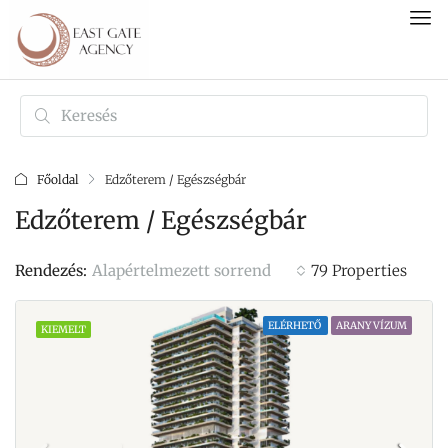
Főoldal
Edzőterem / Egészségbár
Edzőterem / Egészségbár
Alapértelmezett sorrend
Rendezés:
79 Properties
ELÉRHETŐ
ARANY VÍZUM
KIEMELT