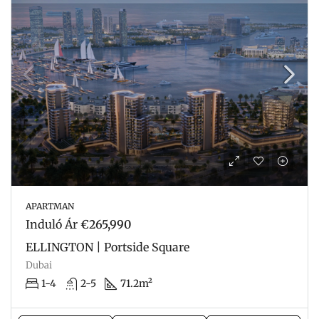
APARTMAN
Induló Ár
€265,990
ELLINGTON | Portside Square
Dubai
1-4
2-5
71.2m²