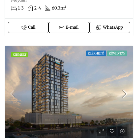
Meydan
1-3
2-4
60.3m²
Call
E-mail
WhatsApp
ELÉRHETŐ
RÖVID TÁV
KIEMELT