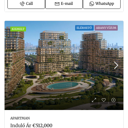
Call
E-mail
WhatsApp
ELÉRHETŐ
ARANY VÍZUM
KIEMELT
APARTMAN
Induló Ár
€512,000