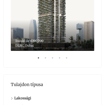
Induló Ár
€190,700
Ind
DLRC, Dubai
Dub
Tulajdon típusa
Lakossági