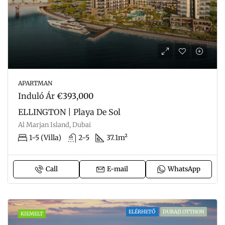
APARTMAN
Induló Ár
€393,000
ELLINGTON | Playa De Sol
Al Marjan Island, Dubai
1-5 (Villa)
2-5
37.1m²
Call
E-mail
WhatsApp
ELÉRHETŐ
DUBAJI OTTHON
KIEMELT