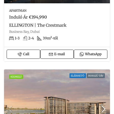
APARTMAN
Induló Ár
€194,990
ELLINGTON | The Crestmark
Business Bay, Dubai
1-3
2-4
39m²-től
Call
E-mail
WhatsApp
ELÉRHETŐ
HOSSZÚ TÁV
KIEMELT