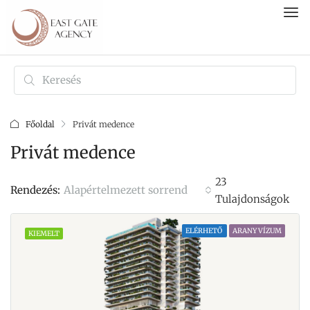
Főoldal
Privát medence
Privát medence
23
Alapértelmezett sorrend
Rendezés:
Tulajdonságok
ELÉRHETŐ
ARANY VÍZUM
KIEMELT