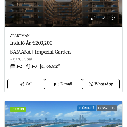
APARTMAN
Induló Ár
€203,200
SAMANA | Imperial Garden
Arjan, Dubai
1-2
1-3
66.8m²
Call
E-mail
WhatsApp
ELÉRHETŐ
HOSSZÚ TÁV
KIEMELT