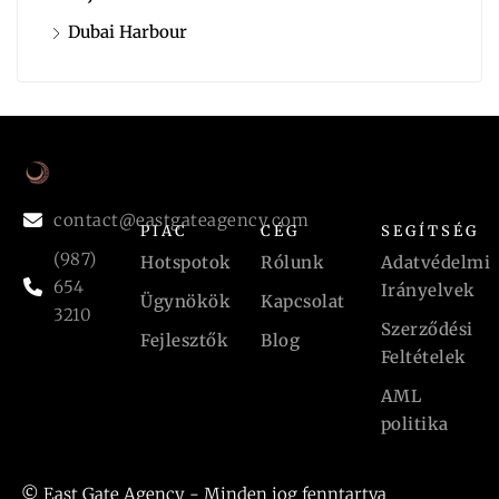
Dubai Harbour
contact@eastgateagency.com
PIAC
CÉG
SEGÍTSÉG
(987)
Hotspotok
Rólunk
Adatvédelmi
654
Irányelvek
Ügynökök
Kapcsolat
3210
Szerződési
Fejlesztők
Blog
Feltételek
AML
politika
© East Gate Agency - Minden jog fenntartva