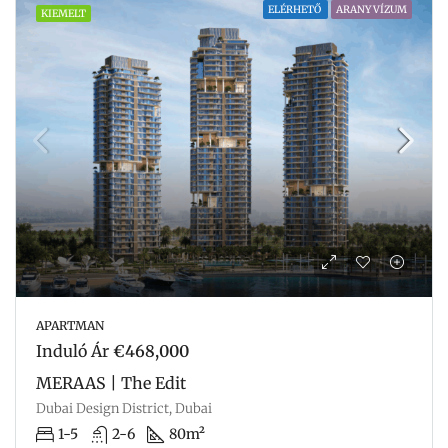
ELÉRHETŐ
ARANY VÍZUM
KIEMELT
APARTMAN
Induló Ár
€468,000
MERAAS | The Edit
Dubai Design District, Dubai
1-5
2-6
80m²