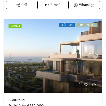
Call
E-mail
WhatsApp
ELÉRHETŐ
DUBAJI OTTHON
KIEMELT
APARTMAN
Induló Ár
€352,000