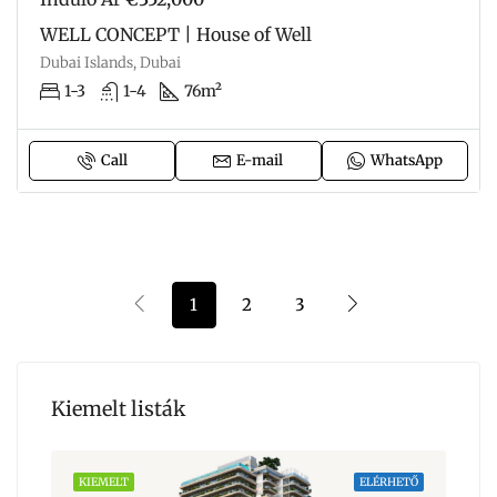
WELL CONCEPT | House of Well
Dubai Islands, Dubai
1-3
1-4
76m²
Call
E-mail
WhatsApp
1
2
3
Kiemelt listák
HETŐ
KIEMELT
ELÉRHETŐ
KIE