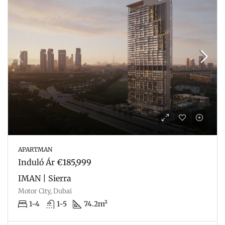
APARTMAN
Induló Ár
€185,999
IMAN | Sierra
Motor City, Dubai
1-4
1-5
74.2m²