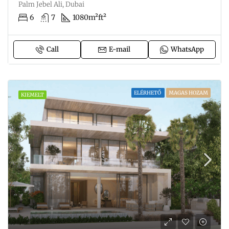
Palm Jebel Ali, Dubai
6
7
1080m²
ft²
Call
E-mail
WhatsApp
ELÉRHETŐ
MAGAS HOZAM
KIEMELT