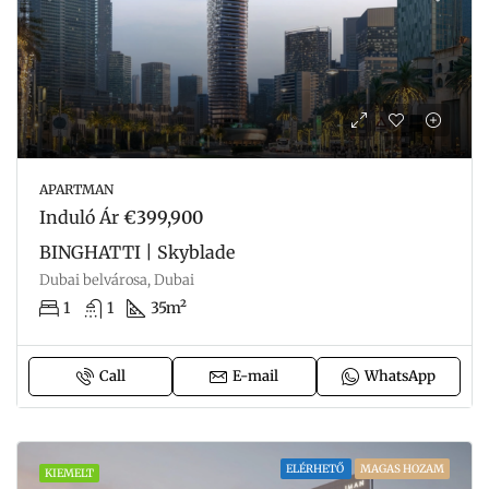
APARTMAN
Induló Ár
€399,900
BINGHATTI | Skyblade
Dubai belvárosa, Dubai
1
1
35m²
Call
E-mail
WhatsApp
ELÉRHETŐ
MAGAS HOZAM
KIEMELT