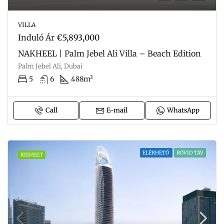
VILLA
Induló Ár
€5,893,000
NAKHEEL | Palm Jebel Ali Villa – Beach Edition
Palm Jebel Ali, Dubai
5
6
488m²
Call
E-mail
WhatsApp
ELÉRHETŐ
RÖVID TÁV
KIEMELT