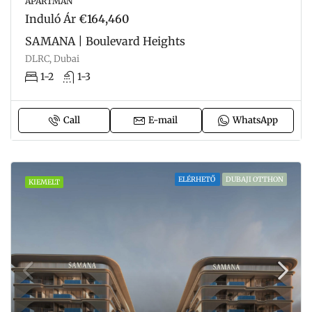
APARTMAN
Induló Ár
€164,460
SAMANA | Boulevard Heights
DLRC, Dubai
1-2
1-3
Call
E-mail
WhatsApp
ELÉRHETŐ
DUBAJI OTTHON
KIEMELT