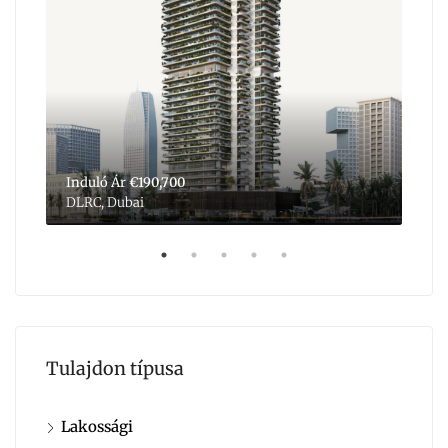
Induló Ár
€190,700
Ind
DLRC, Dubai
Dub
Tulajdon típusa
Lakossági