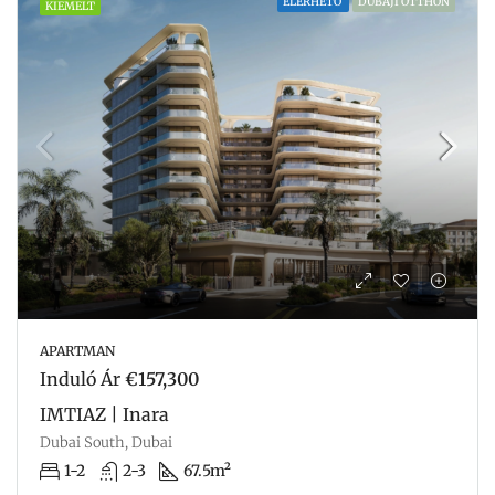
ELÉRHETŐ
DUBAJI OTTHON
KIEMELT
APARTMAN
Induló Ár
€157,300
IMTIAZ | Inara
Dubai South, Dubai
1-2
2-3
67.5m²