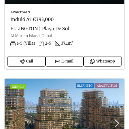
APARTMAN
Induló Ár
€393,000
ELLINGTON | Playa De Sol
Al Marjan Island, Dubai
1-5 (Villa)
2-5
37.1m²
Call
E-mail
WhatsApp
ELÉRHETŐ
ARANY VÍZUM
KIEMELT