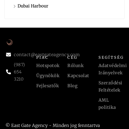
Dubai Harbour
contact@eastgateagency.com
PIAC
CÉG
SEGÍTSÉG
(987)
Hotspotok
Rólunk
Adatvédelmi
654
Irányelvek
Ügynökök
Kapcsolat
3210
Szerződési
Fejlesztők
Blog
Feltételek
AML
politika
© East Gate Agency - Minden jog fenntartva