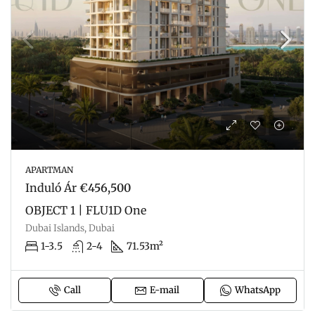
APARTMAN
Induló Ár
€456,500
OBJECT 1 | FLU1D One
Dubai Islands, Dubai
1-3.5
2-4
71.53m²
Call
E-mail
WhatsApp