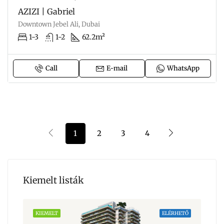
AZIZI | Gabriel
Downtown Jebel Ali, Dubai
1-3
1-2
62.2m²
Call
E-mail
WhatsApp
1
2
3
4
Kiemelt listák
HETŐ
KIEMELT
ELÉRHETŐ
KIE