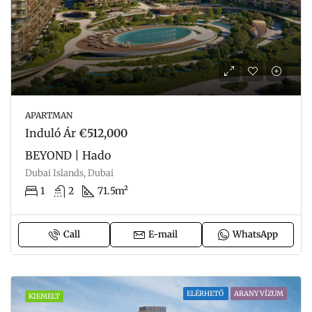
APARTMAN
Induló Ár
€512,000
BEYOND | Hado
Dubai Islands, Dubai
1
2
71.5m²
Call
E-mail
WhatsApp
ELÉRHETŐ
ARANY VÍZUM
KIEMELT