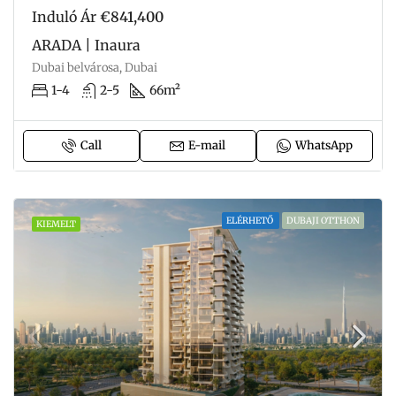
Induló Ár
€841,400
ARADA | Inaura
Dubai belvárosa, Dubai
1-4
2-5
66m²
Call
E-mail
WhatsApp
ELÉRHETŐ
DUBAJI OTTHON
KIEMELT