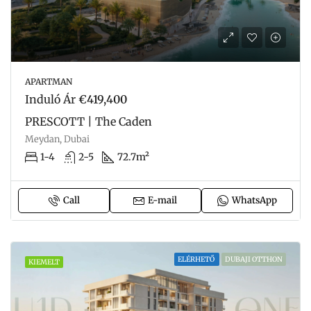
APARTMAN
Induló Ár
€419,400
PRESCOTT | The Caden
Meydan, Dubai
1-4
2-5
72.7m²
Call
E-mail
WhatsApp
ELÉRHETŐ
DUBAJI OTTHON
KIEMELT