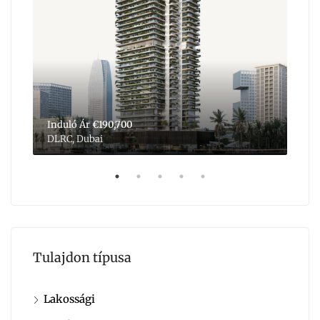
Induló Ár
€190,700
Ind
DLRC, Dubai
Dub
Tulajdon típusa
Lakossági