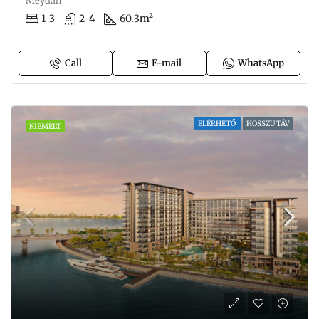
Meydan
1-3
2-4
60.3m²
Call
E-mail
WhatsApp
ELÉRHETŐ
HOSSZÚ TÁV
KIEMELT