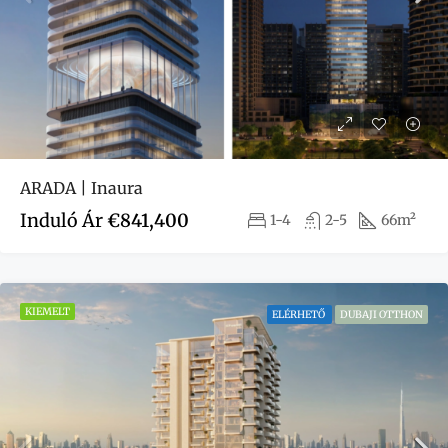
ARADA | Inaura
Induló Ár
€841,400
1-4
2-5
66m²
KIEMELT
ELÉRHETŐ
DUBAJI OTTHON