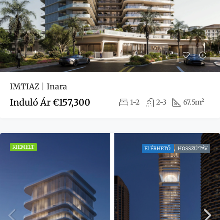
IMTIAZ | Inara
Induló Ár
€157,300
1-2
2-3
67.5m²
KIEMELT
ELÉRHETŐ
HOSSZÚ TÁV