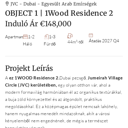
JVC - Dubai - Egyesült Arab Emírségek
OBJECT 1 | 1Wood Residence 2
Induló Ár
€148,000
Apartman
1-2
1-3
Átadás 2027 Q4
44m²-től
Háló
Fürdő
Projekt Leírás
A
ez 1WOOD Residence 2.
Dubai pezsgő,
Jumeirah Village
Circle (JVC) kerületében,
egy olyan otthon vár, ahol a
modern formavilág harmóniában él az organikus textúrákkal,
a buja zöld környezettel és az átgondolt, praktikus
megoldásokkal. Ez a középmagas épület nemcsak lakóhely,
hanem nyugalmas menedék mindazoknak, akik a városi
kényelemből nem engednének, de mégis a természet
hangulatára vágynak.