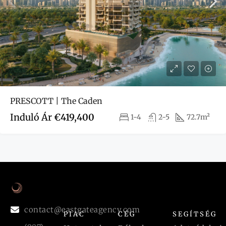
PRESCOTT | The Caden
Induló Ár
€419,400
1-4
2-5
72.7m²
contact@eastgateagency.com
PIAC
CÉG
SEGÍTSÉG