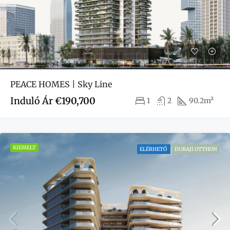
PEACE HOMES | Sky Line
Induló Ár
€190,700
1
2
90.2m²
KIEMELT
ELÉRHETŐ
DUBAJI OTTHON