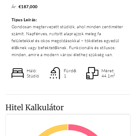
Ár:
€187,000
Típus Leírás:
Gondosan megtervezett stúdiók, ahol minden centiméter
számít. Napfényes, nyitott alaprajzok meleg fa
felületekkel és okos megoldásokkal – tökéletes egyedül
élőknek vagy befektetőknek. Funkcionális és stílusos:
minden, amire a modern városi élethez szükség van.
Háló:
Fürdő:
Méret:
Stúdió
1
44.1m²
Hitel Kalkulátor