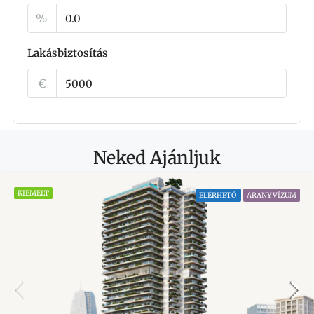
%
Lakásbiztosítás
€
Neked Ajánljuk
KIEMELT
ELÉRHETŐ
ARANY VÍZUM