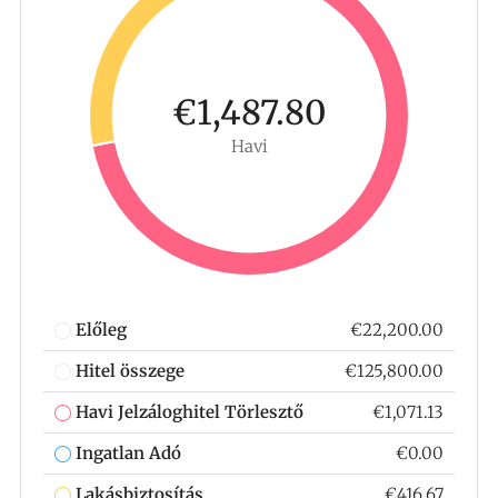
€1,487.80
Havi
Előleg
€22,200.00
Hitel összege
€125,800.00
Havi Jelzáloghitel Törlesztő
€1,071.13
Ingatlan Adó
€0.00
Lakásbiztosítás
€416.67