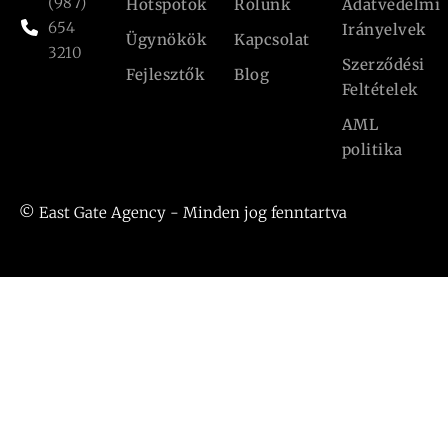
(987)
Hotspotok
Rólunk
Adatvédelmi
654
Irányelvek
Ügynökök
Kapcsolat
3210
Szerződési
Fejlesztők
Blog
Feltételek
AML
politika
© East Gate Agency - Minden jog fenntartva