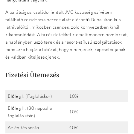
A barátságos, családorientált JVC közösség szívében
található rezidencia percek alatt elérhető Dubai ikonikus
látnivalóitól, miközben csendes, zöld környezetben kínál
kikapcsolódást. A fa részletekkel kiemelt modern homlokzat,
a napfényben úszó terek és a resort-stílusú szolgáltatások
mind arra hívják a lakókat, hogy pihenjenek, kapcsolódjanak
és valóban kiteljesedjenek.
Fizetési Ütemezés
Előleg I. (Foglaláskor)
10%
Előleg II. (30 nappal a
10%
foglalás után)
Az építés során
40%