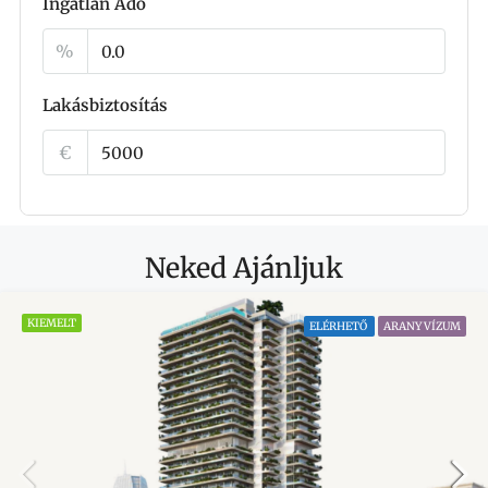
Ingatlan Adó
%
Lakásbiztosítás
€
Neked Ajánljuk
KIEMELT
ELÉRHETŐ
ARANY VÍZUM