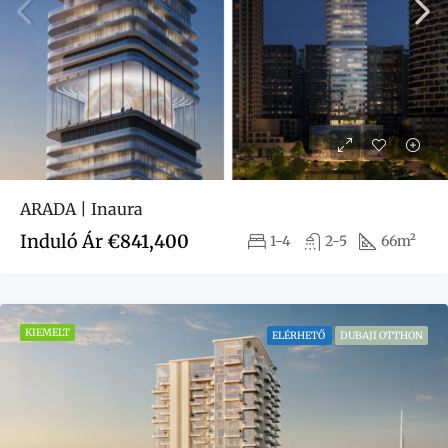
ARADA | Inaura
Induló Ár
€841,400
1-4
2-5
66m²
KIEMELT
ELÉRHETŐ
DUBAJI OTTHON