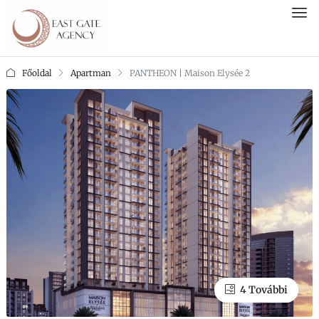
Főoldal
Apartman
PANTHEON | Maison Elysée 2
4 További