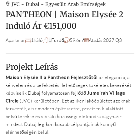
JVC - Dubai - Egyesült Arab Emírségek
PANTHEON | Maison Elysée 2
Induló Ár
€151,000
Apartman
1
háló
1
Fürdő
59.6m²
Átadás 2027 Q3
Projekt Leírás
Maison Elysée II a Pantheon Fejlesztőtől
az elegancia, a
kényelem és a befektetési lehetőségek tökéletes keverékét
képviselik Dubaj folyamatosan fejlődő
Jumeirah Village
Circle
(JVC) kerületében. Ezt az iker lakóépületet azoknak
tervezték, akik modern építészetre, precízen kialakított
belső terekre és vibráló közösségi életmódra vágynak -
mindezt Dubaj legikonikusabb célpontjainak könnyű
elérhetőségén belül.