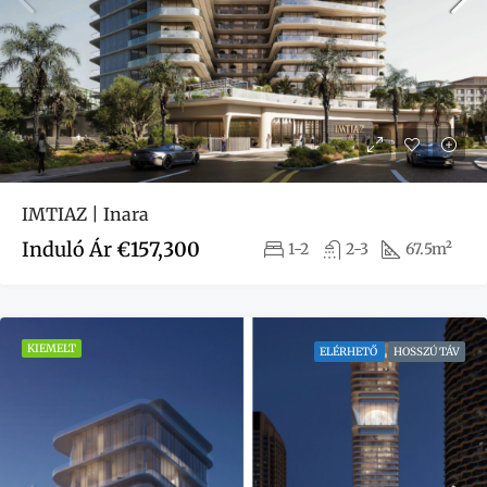
IMTIAZ | Inara
Induló Ár
€157,300
1-2
2-3
67.5m²
KIEMELT
ELÉRHETŐ
HOSSZÚ TÁV