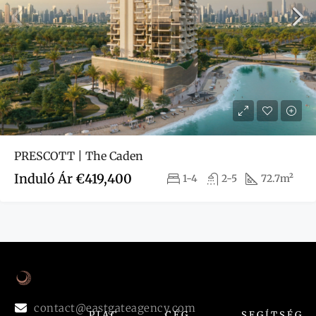
PRESCOTT | The Caden
Induló Ár
€419,400
1-4
2-5
72.7m²
contact@eastgateagency.com
PIAC
CÉG
SEGÍTSÉG