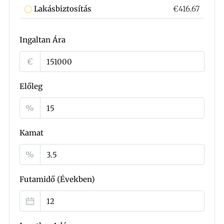
Lakásbiztosítás
€416.67
Ingaltan Ára
€
Előleg
%
Kamat
%
Futamidő (Években)