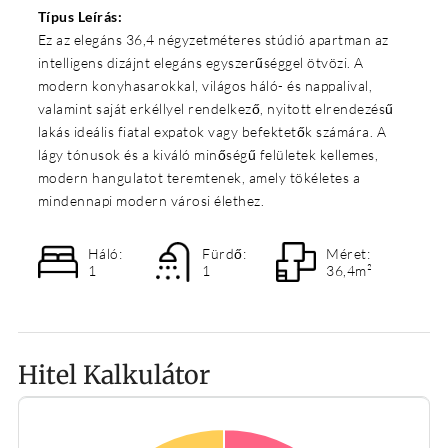
Típus Leírás:
Ez az elegáns 36,4 négyzetméteres stúdió apartman az
intelligens dizájnt elegáns egyszerűséggel ötvözi. A
modern konyhasarokkal, világos háló- és nappalival,
valamint saját erkéllyel rendelkező, nyitott elrendezésű
lakás ideális fiatal expatok vagy befektetők számára. A
lágy tónusok és a kiváló minőségű felületek kellemes,
modern hangulatot teremtenek, amely tökéletes a
mindennapi modern városi élethez.
Háló:
Fürdő:
Méret:
1
1
36,4m²
Hitel Kalkulátor