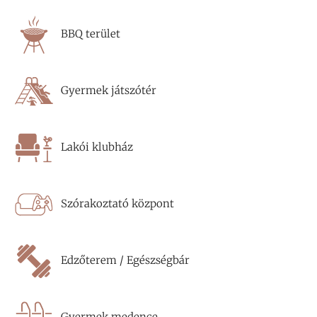
BBQ terület
Gyermek játszótér
Lakói klubház
Szórakoztató központ
Edzőterem / Egészségbár
Gyermek medence