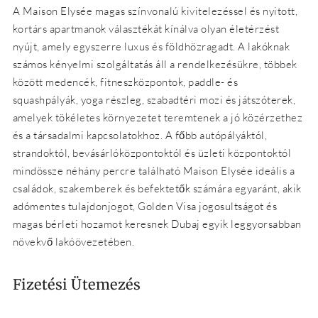
A Maison Elysée magas színvonalú kivitelezéssel és nyitott,
kortárs apartmanok választékát kínálva olyan életérzést
nyújt, amely egyszerre luxus és földhözragadt. A lakóknak
számos kényelmi szolgáltatás áll a rendelkezésükre, többek
között medencék, fitneszközpontok, paddle- és
squashpályák, yoga részleg, szabadtéri mozi és játszóterek,
amelyek tökéletes környezetet teremtenek a jó közérzethez
és a társadalmi kapcsolatokhoz. A főbb autópályáktól,
strandoktól, bevásárlóközpontoktól és üzleti központoktól
mindössze néhány percre található Maison Elysée ideális a
családok, szakemberek és befektetők számára egyaránt, akik
adómentes tulajdonjogot, Golden Visa jogosultságot és
magas bérleti hozamot keresnek Dubaj egyik leggyorsabban
növekvő lakóövezetében.
Fizetési Ütemezés