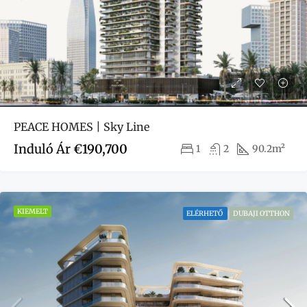
PEACE HOMES | Sky Line
Induló Ár
€190,700
1
2
90.2m²
KIEMELT
ELÉRHETŐ
DUBAJI OTTHON