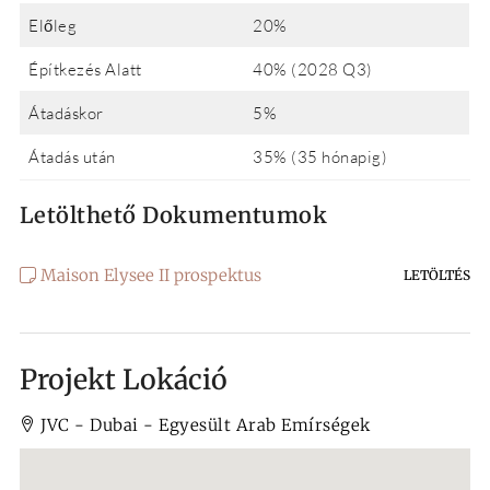
Előleg
20%
Építkezés Alatt
40% (2028 Q3)
Átadáskor
5%
Átadás után
35% (35 hónapig)
Letölthető Dokumentumok
Maison Elysee II prospektus
LETÖLTÉS
Projekt Lokáció
JVC - Dubai - Egyesült Arab Emírségek