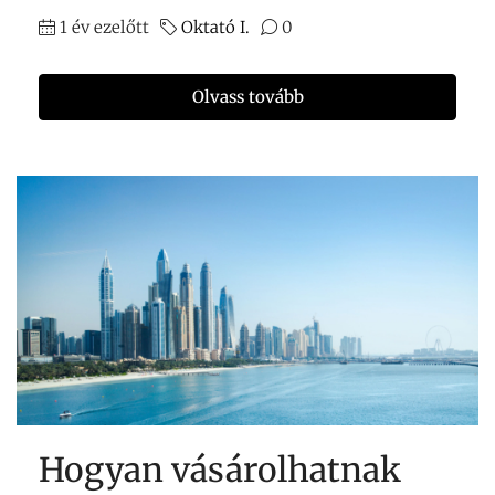
1 év ezelőtt
Oktató I.
0
Olvass tovább
Hogyan vásárolhatnak