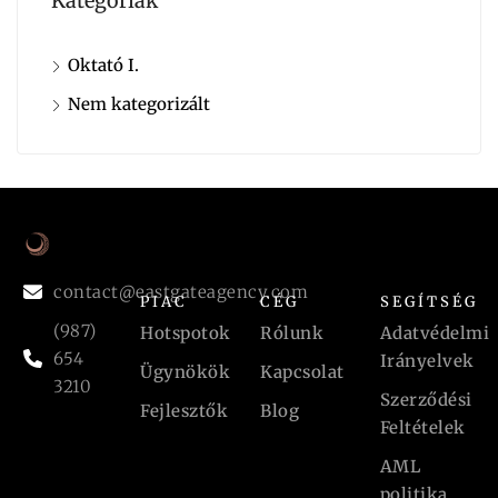
Kategóriák
Oktató I.
Nem kategorizált
contact@eastgateagency.com
PIAC
CÉG
SEGÍTSÉG
(987)
Hotspotok
Rólunk
Adatvédelmi
654
Irányelvek
Ügynökök
Kapcsolat
3210
Szerződési
Fejlesztők
Blog
Feltételek
AML
politika