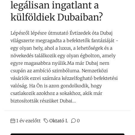
legálisan ingatlant a
külföldiek Dubaiban?
Lépésről lépésre útmutató Évtizedek óta Dubaj
világszerte megragadta a befektetők fantáziáját -
egy olyan hely, ahol a luxus, a lehetőségek és a
növekedés találkozik egy olyan égbolton, amely
egyre magasabbra nyúlik.Ma már Dubaj nem
csupán az ambíció szimbóluma. Nemzetközi
vásárlók ezrei számára kézzelfogható befektetési
valóság. Ha Ön is azon gondolkodik, hogy
csatlakozik azokhoz a sokakhoz, akik már
biztosították részüket Dubai...
1 év ezelőtt
Oktató I.
0