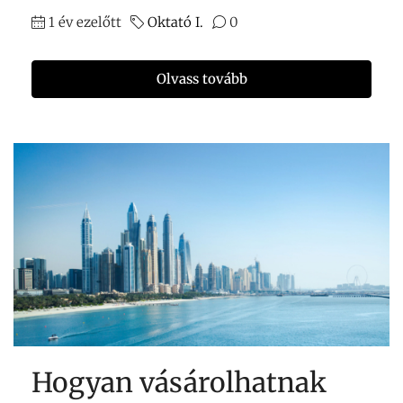
1 év ezelőtt
Oktató I.
0
Olvass tovább
Hogyan vásárolhatnak