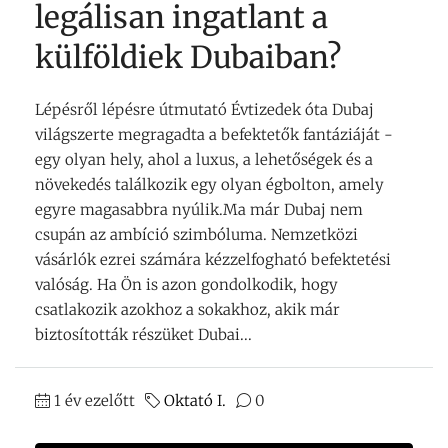
legálisan ingatlant a
külföldiek Dubaiban?
Lépésről lépésre útmutató Évtizedek óta Dubaj
világszerte megragadta a befektetők fantáziáját -
egy olyan hely, ahol a luxus, a lehetőségek és a
növekedés találkozik egy olyan égbolton, amely
egyre magasabbra nyúlik.Ma már Dubaj nem
csupán az ambíció szimbóluma. Nemzetközi
vásárlók ezrei számára kézzelfogható befektetési
valóság. Ha Ön is azon gondolkodik, hogy
csatlakozik azokhoz a sokakhoz, akik már
biztosították részüket Dubai...
1 év ezelőtt
Oktató I.
0