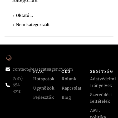
Kategóriák
Oktató I.
Nem kategorizált
contact@eastgateagency.com
PIAC
CÉG
SEGÍTSÉG
(987)
Hotspotok
Rólunk
Adatvédelmi
654
Irányelvek
Ügynökök
Kapcsolat
3210
Szerződési
Fejlesztők
Blog
Feltételek
AML
politika