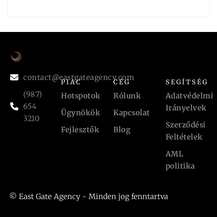
contact@eastgateagency.com
PIAC
CÉG
SEGÍTSÉG
(987)
Hotspotok
Rólunk
Adatvédelmi
654
Irányelvek
Ügynökök
Kapcsolat
3210
Szerződési
Fejlesztők
Blog
Feltételek
AML
politika
© East Gate Agency - Minden jog fenntartva